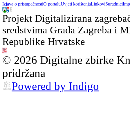
Izjava o pristupačnosti
O portalu
Uvjeti korištenja
Linkovi
Suradnici
Imp
Projekt Digitalizirana zagreba
sredstvima Grada Zagreba i Min
Republike Hrvatske
© 2026 Digitalne zbirke Kn
pridržana
Powered by Indigo