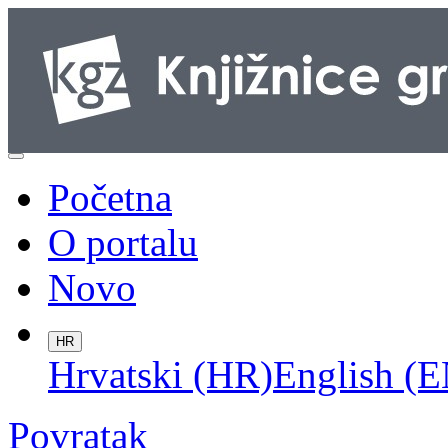
Početna
O portalu
Novo
HR
Hrvatski (HR)
English (E
Povratak