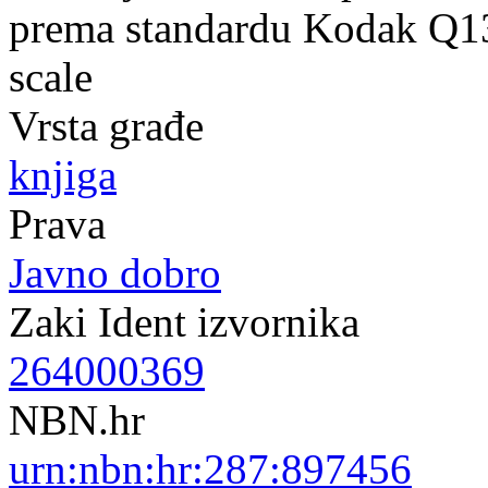
prema standardu Kodak Q13 
scale
Vrsta građe
knjiga
Prava
Javno dobro
Zaki Ident izvornika
264000369
NBN.hr
urn:nbn:hr:287:897456