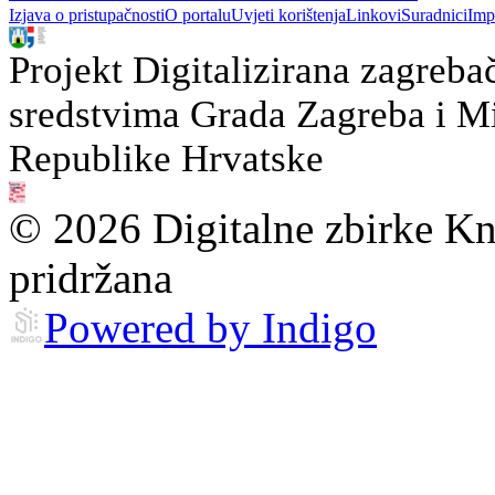
Izjava o pristupačnosti
O portalu
Uvjeti korištenja
Linkovi
Suradnici
Imp
Projekt Digitalizirana zagreba
sredstvima Grada Zagreba i Min
Republike Hrvatske
© 2026 Digitalne zbirke Kn
pridržana
Powered by Indigo