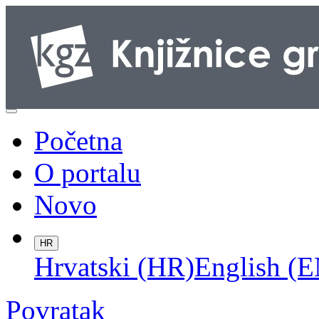
Početna
O portalu
Novo
HR
Hrvatski (HR)
English (E
Povratak