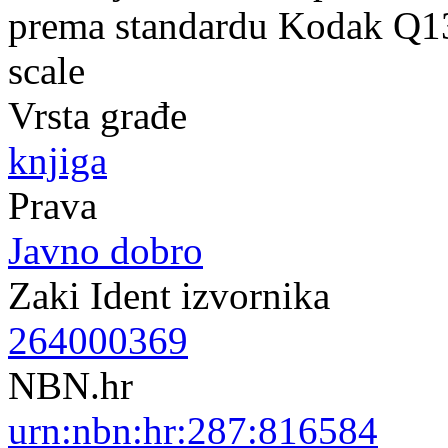
prema standardu Kodak Q13 
scale
Vrsta građe
knjiga
Prava
Javno dobro
Zaki Ident izvornika
264000369
NBN.hr
urn:nbn:hr:287:816584