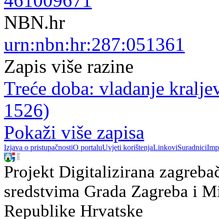
461009671
NBN.hr
urn:nbn:hr:287:051361
Zapis više razine
Treće doba: vladanje kraljev
1526)
Pokaži više zapisa
Izjava o pristupačnosti
O portalu
Uvjeti korištenja
Linkovi
Suradnici
Imp
Projekt Digitalizirana zagreba
sredstvima Grada Zagreba i Min
Republike Hrvatske