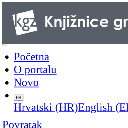
Početna
O portalu
Novo
HR
Hrvatski (HR)
English (E
Povratak