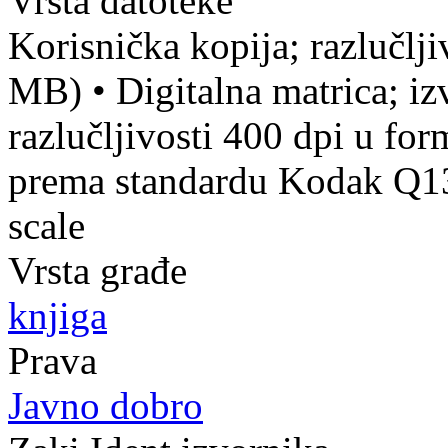
Vrsta datoteke
Korisnička kopija; razlučlj
MB)
•
Digitalna matrica; iz
razlučljivosti 400 dpi u f
prema standardu Kodak Q13 
scale
Vrsta građe
knjiga
Prava
Javno dobro