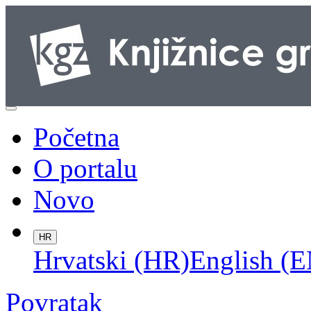
Početna
O portalu
Novo
HR
Hrvatski (HR)
English (E
Povratak