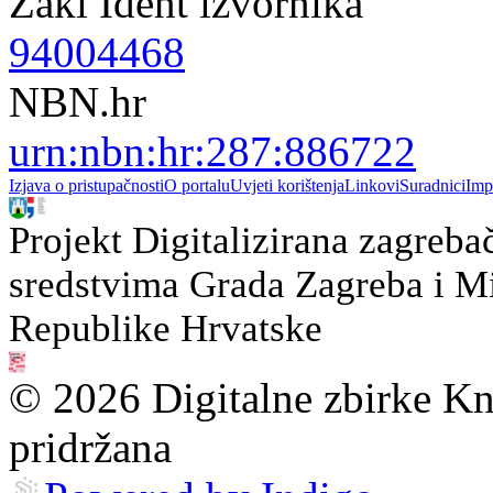
Zaki Ident izvornika
94004468
NBN.hr
urn:nbn:hr:287:886722
Izjava o pristupačnosti
O portalu
Uvjeti korištenja
Linkovi
Suradnici
Imp
Projekt Digitalizirana zagreba
sredstvima Grada Zagreba i Min
Republike Hrvatske
© 2026 Digitalne zbirke Kn
pridržana