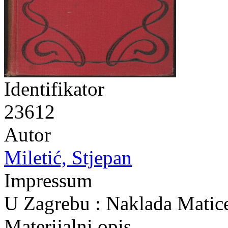
Identifikator
23612
Autor
Miletić, Stjepan
Impressum
U Zagrebu : Naklada Matice
Materijalni opis