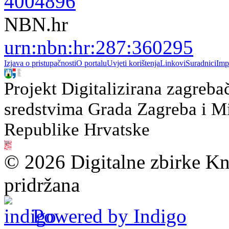
4004896
NBN.hr
urn:nbn:hr:287:360295
Izjava o pristupačnosti
O portalu
Uvjeti korištenja
Linkovi
Suradnici
Imp
Projekt Digitalizirana zagreba
sredstvima Grada Zagreba i Min
Republike Hrvatske
© 2026 Digitalne zbirke Kn
pridržana
Powered by Indigo