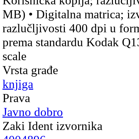
Korisnička kopija; razlučlj
MB)
•
Digitalna matrica; iz
razlučljivosti 400 dpi u fo
prema standardu Kodak Q13 
scale
Vrsta građe
knjiga
Prava
Javno dobro
Zaki Ident izvornika