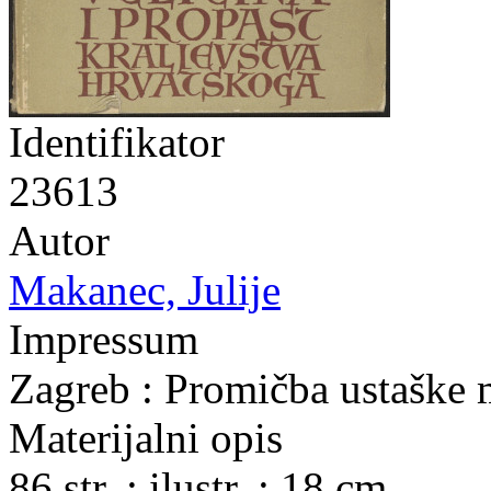
Identifikator
23613
Autor
Makanec, Julije
Impressum
Zagreb : Promičba ustaške 
Materijalni opis
86 str. : ilustr. ; 18 cm