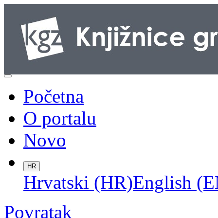
Početna
O portalu
Novo
HR
Hrvatski (HR)
English (E
Povratak