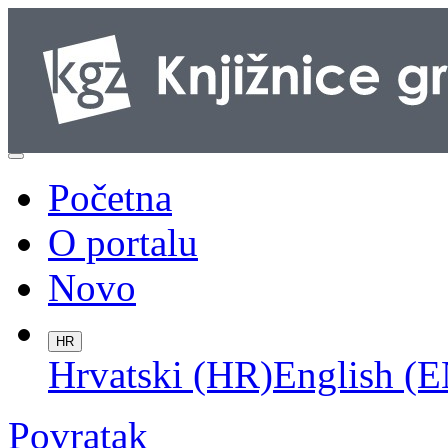
Početna
O portalu
Novo
HR
Hrvatski (HR)
English (E
Povratak