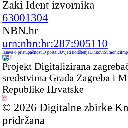
Zaki Ident izvornika
63001304
NBN.hr
urn:nbn:hr:287:905110
Izjava o pristupačnosti
O portalu
Uvjeti korištenja
Linkovi
Suradnici
Imp
Projekt Digitalizirana zagreba
sredstvima Grada Zagreba i Min
Republike Hrvatske
© 2026 Digitalne zbirke Kn
pridržana