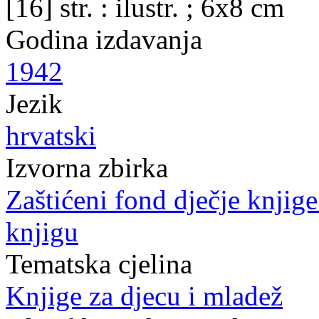
[16] str. : ilustr. ; 6x8 cm
Godina izdavanja
1942
Jezik
hrvatski
Izvorna zbirka
Zaštićeni fond dječje knjig
knjigu
Tematska cjelina
Knjige za djecu i mladež