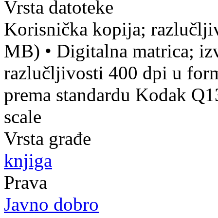
Vrsta datoteke
Korisnička kopija; razlučlj
MB)
•
Digitalna matrica; iz
razlučljivosti 400 dpi u fo
prema standardu Kodak Q13 
scale
Vrsta građe
knjiga
Prava
Javno dobro