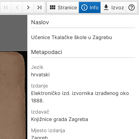
first_page
navigate_before
navigate_next
last_page
view_module
info_outline
file_download
help_outline
Stranice
Info
Izvoz
je
Prva
Prethodna
Sljedeća
Posljednja
Info
ke
stranica
stranica
stranica
Naslov
stranica
anici
Učenice Tkalačke škole u Zagrebu
Metapodaci
Jezik
hrvatski
Izdanje
Elektroničko izd. izvornika izrađenog oko
1888.
Izdavač
Knjižnice grada Zagreba
Mjesto izdanja
Zagreb