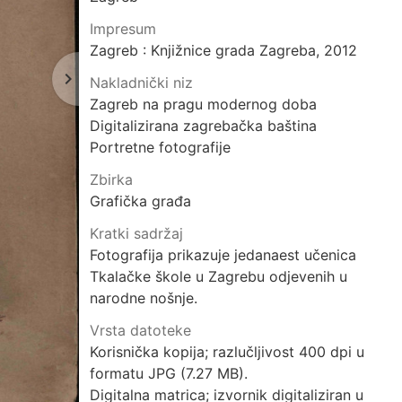
Impresum
Zagreb : Knjižnice grada Zagreba, 2012
navigate_next
Sljedeća
Nakladnički niz
stranica
Zagreb na pragu modernog doba
Digitalizirana zagrebačka baština
Portretne fotografije
Zbirka
Grafička građa
Kratki sadržaj
Fotografija prikazuje jedanaest učenica
Tkalačke škole u Zagrebu odjevenih u
narodne nošnje.
Vrsta datoteke
Korisnička kopija; razlučljivost 400 dpi u
formatu JPG (7.27 MB).
Digitalna matrica; izvornik digitaliziran u