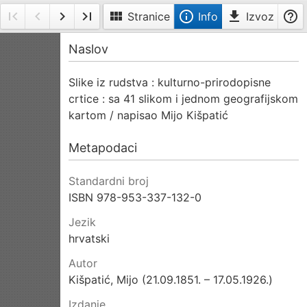
first_page
navigate_before
navigate_next
last_page
view_module
info_outline
file_download
help_outline
Stranice
Info
Izvoz
je
Prva
Prethodna
Sljedeća
Posljednja
Info
ke
stranica
stranica
stranica
Naslov
stranica
anici
Slike iz rudstva : kulturno-prirodopisne
crtice : sa 41 slikom i jednom geografijskom
kartom / napisao Mijo Kišpatić
Metapodaci
Standardni broj
ISBN 978-953-337-132-0
Jezik
hrvatski
Autor
Kišpatić, Mijo (21.09.1851. – 17.05.1926.)
Izdanje