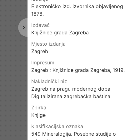
Elektroničko izd. izvornika objavljenog
1878.
Izdavač
navigate_next
Sljedeća
Knjižnice grada Zagreba
stranica
Mjesto izdanja
Zagreb
Impresum
Zagreb : Knjižnice grada Zagreba, 1919.
Nakladnički niz
Zagreb na pragu modernog doba
Digitalizirana zagrebačka baština
Zbirka
Knjige
Klasifikacijska oznaka
549 Mineralogija. Posebne studije o