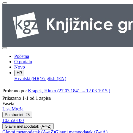
Početna
O portalu
Novo
HR
Hrvatski (HR)
English (EN)
Probrano po:
Krapek, Hinko (27.03.1841. – 12.03.1915.)
Prikazano 1-1 od 1 zapisa
Faseta
Lista
Mreža
Po stranici: 25
10
25
50
100
Glavni metapodatak (A->Z)
Glavni metapodatak (A->Z)
Glavni metapodatak (Z->A)