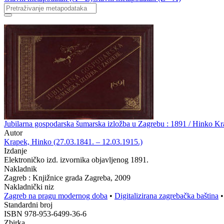
Jubilarna gospodarska šumarska izložba u Zagrebu : 1891 / Hinko K
Autor
Krapek, Hinko (27.03.1841. – 12.03.1915.)
Izdanje
Elektroničko izd. izvornika objavljenog 1891.
Nakladnik
Zagreb : Knjižnice grada Zagreba, 2009
Nakladnički niz
Zagreb na pragu modernog doba
•
Digitalizirana zagrebačka baština
Standardni broj
ISBN 978-953-6499-36-6
Zbirka