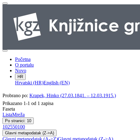
Početna
O portalu
Novo
HR
Hrvatski (HR)
English (EN)
Probrano po:
Krapek, Hinko (27.03.1841. – 12.03.1915.)
Prikazano 1-1 od 1 zapisa
Faseta
Lista
Mreža
Po stranici: 10
10
25
50
100
Glavni metapodatak (Z->A)
Glavni metapodatak (A->Z)
Glavni metapodatak (Z->A)