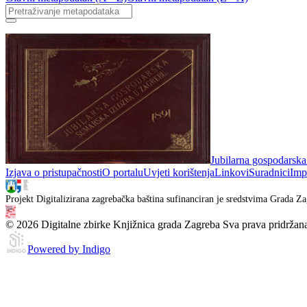
Jubilarna gospodarska
Izjava o pristupačnosti
O portalu
Uvjeti korištenja
Linkovi
Suradnici
Imp
Projekt Digitalizirana zagrebačka baština sufinanciran je sredstvima Grada Za
© 2026 Digitalne zbirke Knjižnica grada Zagreba Sva prava pridržan
Powered by Indigo