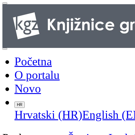
Početna
O portalu
Novo
HR
Hrvatski (HR)
English (E