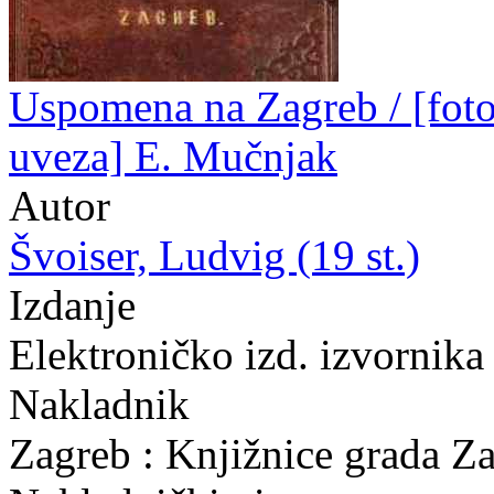
Uspomena na Zagreb / [fotog
uveza] E. Mučnjak
Autor
Švoiser, Ludvig (19 st.)
Izdanje
Elektroničko izd. izvornika
Nakladnik
Zagreb : Knjižnice grada Z