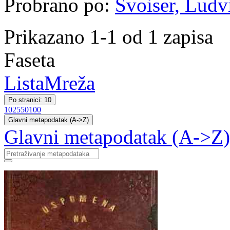
Probrano po:
Švoiser, Ludvi
Prikazano 1-1 od 1 zapisa
Faseta
Lista
Mreža
Po stranici: 10
10
25
50
100
Glavni metapodatak (A->Z)
Glavni metapodatak (A->Z)