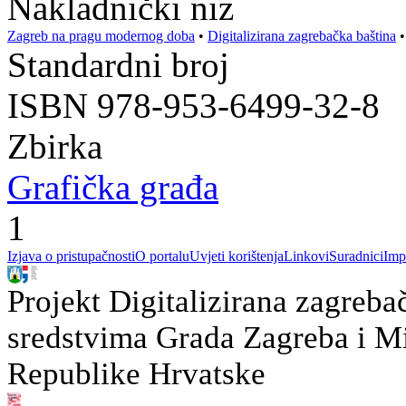
Nakladnički niz
Zagreb na pragu modernog doba
•
Digitalizirana zagrebačka baština
Standardni broj
ISBN 978-953-6499-32-8
Zbirka
Grafička građa
1
Izjava o pristupačnosti
O portalu
Uvjeti korištenja
Linkovi
Suradnici
Imp
Projekt Digitalizirana zagreba
sredstvima Grada Zagreba i Min
Republike Hrvatske