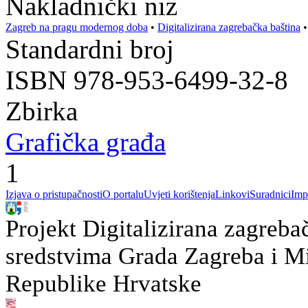
Nakladnički niz
Zagreb na pragu modernog doba
•
Digitalizirana zagrebačka baština
Standardni broj
ISBN 978-953-6499-32-8
Zbirka
Grafička građa
1
Izjava o pristupačnosti
O portalu
Uvjeti korištenja
Linkovi
Suradnici
Imp
Projekt Digitalizirana zagreba
sredstvima Grada Zagreba i Min
Republike Hrvatske