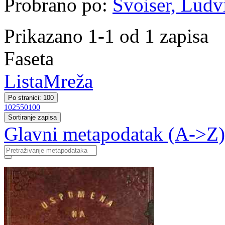
Probrano po:
Švoiser, Ludvi
Prikazano 1-1 od 1 zapisa
Faseta
Lista
Mreža
Po stranici: 100
10
25
50
100
Sortiranje zapisa
Glavni metapodatak (A->Z)