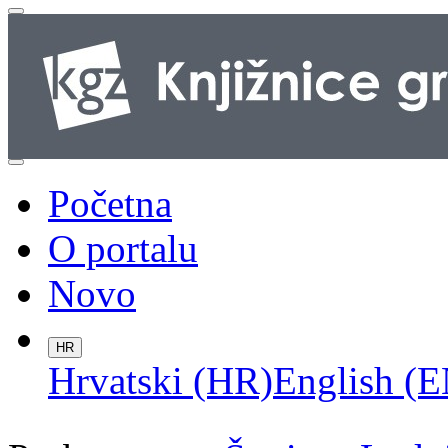
Početna
O portalu
Novo
HR
Hrvatski (HR)
English (E