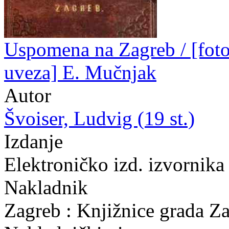
Uspomena na Zagreb / [fotog
uveza] E. Mučnjak
Autor
Švoiser, Ludvig (19 st.)
Izdanje
Elektroničko izd. izvornika
Nakladnik
Zagreb : Knjižnice grada Z