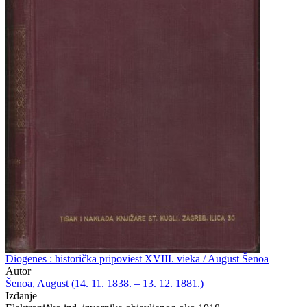
Diogenes : historička pripoviest XVIII. vieka / August Šenoa
Autor
Šenoa, August (14. 11. 1838. – 13. 12. 1881.)
Izdanje