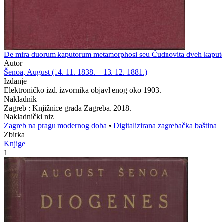
De mira duorum kaputorum metamorphosi seu Čudnovita dveh kaputov zm
Autor
Šenoa, August (14. 11. 1838. – 13. 12. 1881.)
Izdanje
Elektroničko izd. izvornika objavljenog oko 1903.
Nakladnik
Zagreb : Knjižnice grada Zagreba, 2018.
Nakladnički niz
Zagreb na pragu modernog doba
•
Digitalizirana zagrebačka baština
Zbirka
Knjige
1