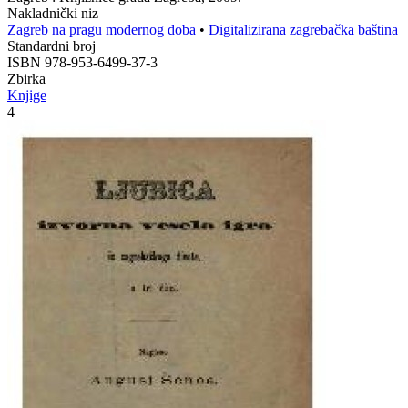
Nakladnički niz
Zagreb na pragu modernog doba
•
Digitalizirana zagrebačka baština
Standardni broj
ISBN 978-953-6499-37-3
Zbirka
Knjige
4