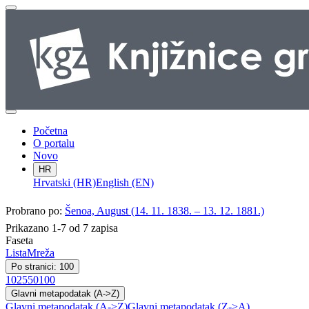
Početna
O portalu
Novo
HR
Hrvatski (HR)
English (EN)
Probrano po:
Šenoa, August (14. 11. 1838. – 13. 12. 1881.)
Prikazano 1-7 od 7 zapisa
Faseta
Lista
Mreža
Po stranici: 100
10
25
50
100
Glavni metapodatak (A->Z)
Glavni metapodatak (A->Z)
Glavni metapodatak (Z->A)