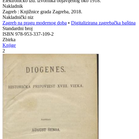
Elektroničko izd. izvornika objavljenog oko 1918.
Nakladnik
Zagreb : Knjižnice grada Zagreba, 2018.
Nakladnički niz
Zagreb na pragu modernog doba
•
Digitalizirana zagrebačka baština
Standardni broj
ISBN 978-953-337-109-2
Zbirka
Knjige
2