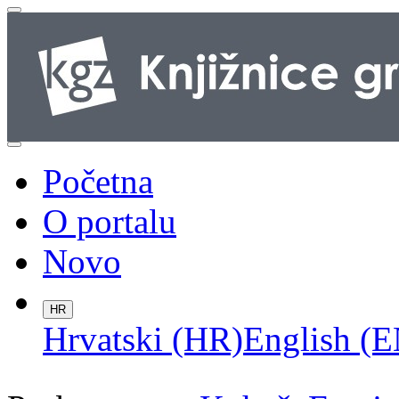
Početna
O portalu
Novo
HR
Hrvatski (HR)
English (E