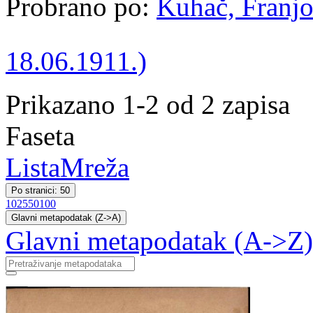
Probrano po:
Kuhač, Franjo
18.06.1911.)
Prikazano 1-2 od 2 zapisa
Faseta
Lista
Mreža
Po stranici: 50
10
25
50
100
Glavni metapodatak (Z->A)
Glavni metapodatak (A->Z)