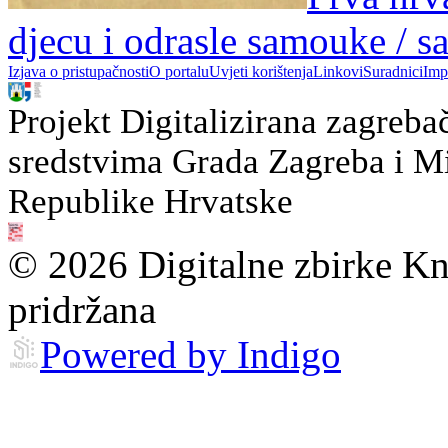
djecu i odrasle samouke / s
Izjava o pristupačnosti
O portalu
Uvjeti korištenja
Linkovi
Suradnici
Imp
Projekt Digitalizirana zagreba
sredstvima Grada Zagreba i Min
Republike Hrvatske
© 2026 Digitalne zbirke Kn
pridržana
Powered by Indigo