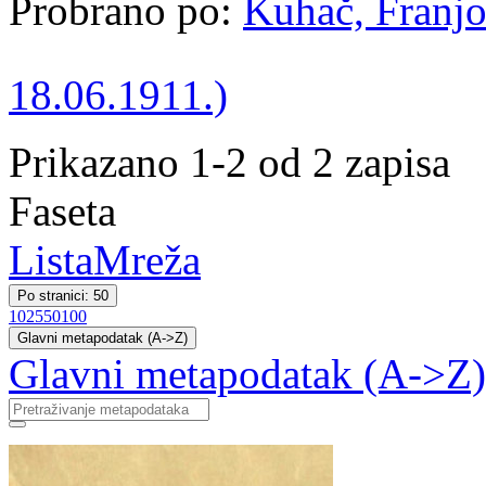
Probrano po:
Kuhač, Franjo
18.06.1911.)
Prikazano 1-2 od 2 zapisa
Faseta
Lista
Mreža
Po stranici: 50
10
25
50
100
Glavni metapodatak (A->Z)
Glavni metapodatak (A->Z)