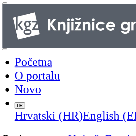
Početna
O portalu
Novo
HR
Hrvatski (HR)
English (E