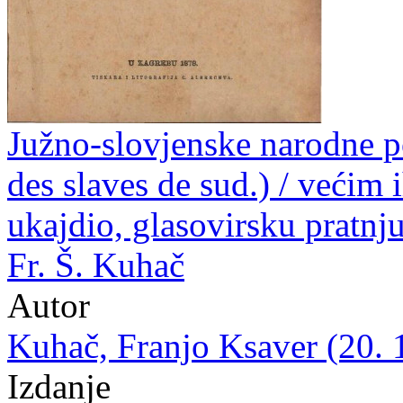
Južno-slovjenske narodne p
des slaves de sud.) / većim
ukajdio, glasovirsku pratnju
Fr. Š. Kuhač
Autor
Kuhač, Franjo Ksaver (20. 
Izdanje