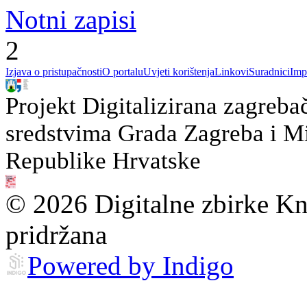
Notni zapisi
2
Izjava o pristupačnosti
O portalu
Uvjeti korištenja
Linkovi
Suradnici
Imp
Projekt Digitalizirana zagreba
sredstvima Grada Zagreba i Min
Republike Hrvatske
© 2026 Digitalne zbirke Kn
pridržana
Powered by Indigo