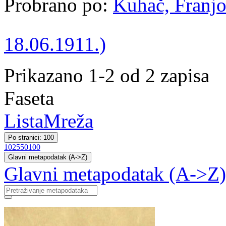
Probrano po:
Kuhač, Franjo
18.06.1911.)
Prikazano 1-2 od 2 zapisa
Faseta
Lista
Mreža
Po stranici: 100
10
25
50
100
Glavni metapodatak (A->Z)
Glavni metapodatak (A->Z)