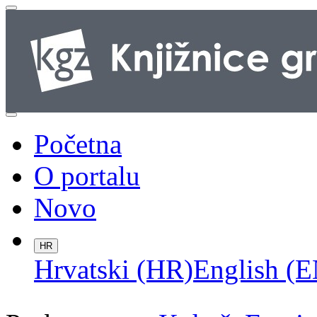
Početna
O portalu
Novo
HR
Hrvatski (HR)
English (E