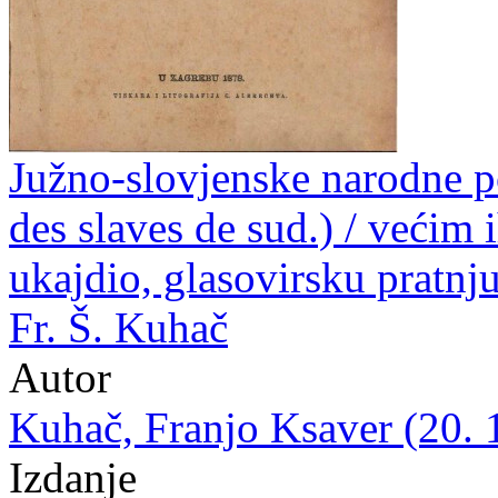
Južno-slovjenske narodne p
des slaves de sud.) / većim
ukajdio, glasovirsku pratnju
Fr. Š. Kuhač
Autor
Kuhač, Franjo Ksaver (20. 
Izdanje