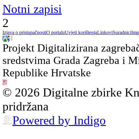
Notni zapisi
2
Izjava o pristupačnosti
O portalu
Uvjeti korištenja
Linkovi
Suradnici
Imp
Projekt Digitalizirana zagreba
sredstvima Grada Zagreba i Min
Republike Hrvatske
© 2026 Digitalne zbirke Kn
pridržana
Powered by Indigo