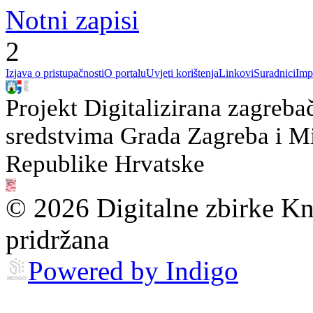
Notni zapisi
2
Izjava o pristupačnosti
O portalu
Uvjeti korištenja
Linkovi
Suradnici
Imp
Projekt Digitalizirana zagreba
sredstvima Grada Zagreba i Min
Republike Hrvatske
© 2026 Digitalne zbirke Kn
pridržana
Powered by Indigo