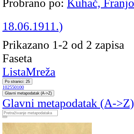
Probrano po:
Kuhač, Franjo
18.06.1911.)
Prikazano 1-2 od 2 zapisa
Faseta
Lista
Mreža
Po stranici: 25
10
25
50
100
Glavni metapodatak (A->Z)
Glavni metapodatak (A->Z)