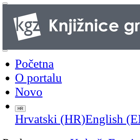
Početna
O portalu
Novo
HR
Hrvatski (HR)
English (E