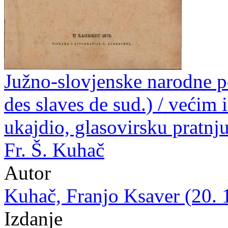
Južno-slovjenske narodne p
des slaves de sud.) / većim
ukajdio, glasovirsku pratnju
Fr. Š. Kuhač
Autor
Kuhač, Franjo Ksaver (20. 
Izdanje