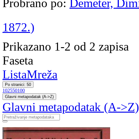
Probrano po:
Demeter, Dimit
1872.)
Prikazano 1-2 od 2 zapisa
Faseta
Lista
Mreža
Po stranici: 50
10
25
50
100
Glavni metapodatak (A->Z)
Glavni metapodatak (A->Z)