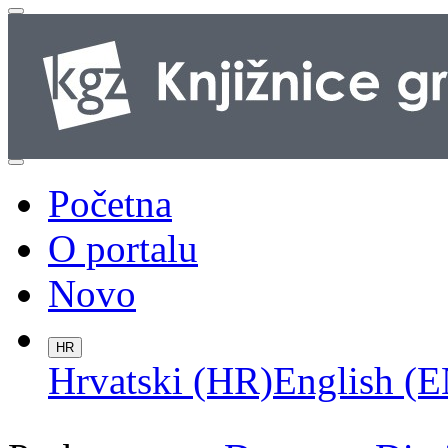
Početna
O portalu
Novo
HR
Hrvatski (HR)
English (E