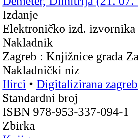
Demeter, Dimitrija (21. 07.
Izdanje
Elektroničko izd. izvornik
Nakladnik
Zagreb : Knjižnice grada Z
Nakladnički niz
Ilirci
•
Digitalizirana zagre
Standardni broj
ISBN 978-953-337-094-1
Zbirka