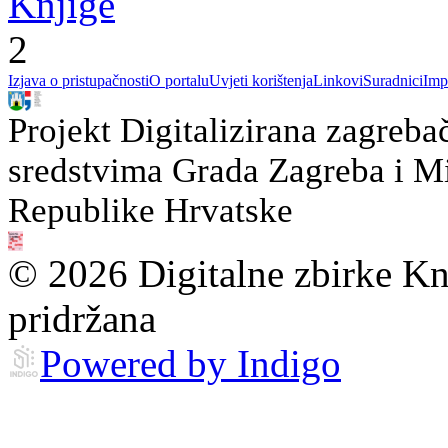
Knjige
2
Izjava o pristupačnosti
O portalu
Uvjeti korištenja
Linkovi
Suradnici
Imp
Projekt Digitalizirana zagreba
sredstvima Grada Zagreba i Min
Republike Hrvatske
© 2026 Digitalne zbirke Kn
pridržana
Powered by Indigo