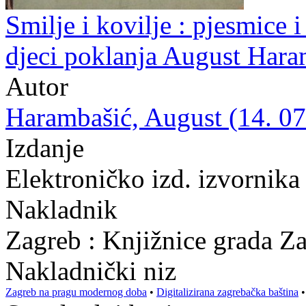
Smilje i kovilje : pjesmice i 
djeci poklanja August Hara
Autor
Harambašić, August (14. 07.
Izdanje
Elektroničko izd. izvornika
Nakladnik
Zagreb : Knjižnice grada Z
Nakladnički niz
Zagreb na pragu modernog doba
•
Digitalizirana zagrebačka baština