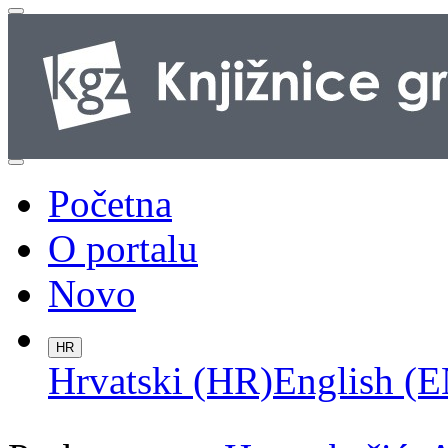
Početna
O portalu
Novo
HR
Hrvatski (HR)
English (E