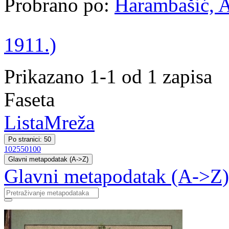
Probrano po:
Harambašić, A
1911.)
Prikazano 1-1 od 1 zapisa
Faseta
Lista
Mreža
Po stranici: 50
10
25
50
100
Glavni metapodatak (A->Z)
Glavni metapodatak (A->Z)