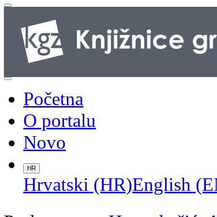
Početna
O portalu
Novo
HR
Hrvatski (HR)
English (E