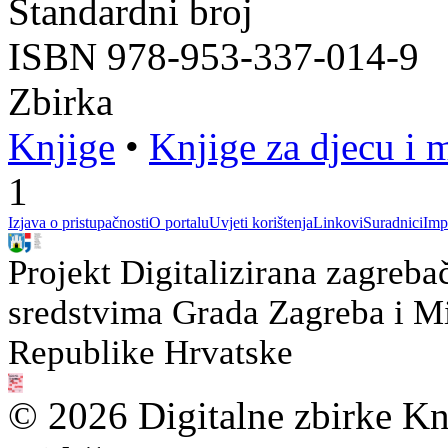
Standardni broj
ISBN 978-953-337-014-9
Zbirka
Knjige
•
Knjige za djecu i 
1
Izjava o pristupačnosti
O portalu
Uvjeti korištenja
Linkovi
Suradnici
Imp
Projekt Digitalizirana zagreba
sredstvima Grada Zagreba i Min
Republike Hrvatske
© 2026 Digitalne zbirke Kn