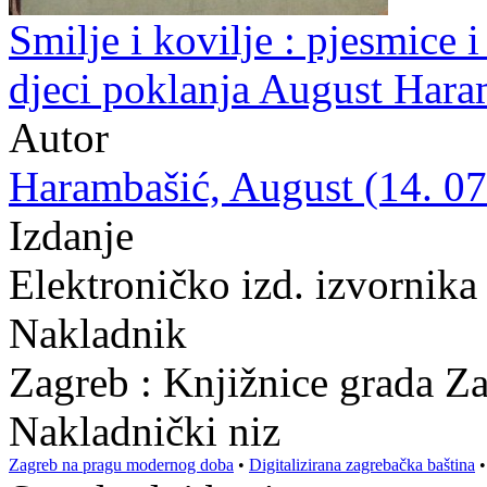
Smilje i kovilje : pjesmice i 
djeci poklanja August Hara
Autor
Harambašić, August (14. 07.
Izdanje
Elektroničko izd. izvornika
Nakladnik
Zagreb : Knjižnice grada Z
Nakladnički niz
Zagreb na pragu modernog doba
•
Digitalizirana zagrebačka baština