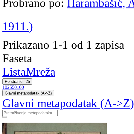
Probrano po:
Harambašić, A
1911.)
Prikazano 1-1 od 1 zapisa
Faseta
Lista
Mreža
Po stranici: 25
10
25
50
100
Glavni metapodatak (A->Z)
Glavni metapodatak (A->Z)