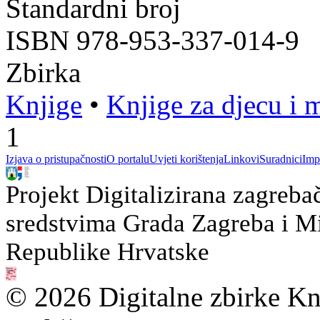
Standardni broj
ISBN 978-953-337-014-9
Zbirka
Knjige
•
Knjige za djecu i 
1
Izjava o pristupačnosti
O portalu
Uvjeti korištenja
Linkovi
Suradnici
Imp
Projekt Digitalizirana zagreba
sredstvima Grada Zagreba i Min
Republike Hrvatske
© 2026 Digitalne zbirke Kn