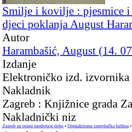
Smilje i kovilje : pjesmice i 
djeci poklanja August Hara
Autor
Harambašić, August (14. 07.
Izdanje
Elektroničko izd. izvornika
Nakladnik
Zagreb : Knjižnice grada Z
Nakladnički niz
Zagreb na pragu modernog doba
•
Digitalizirana zagrebačka baština