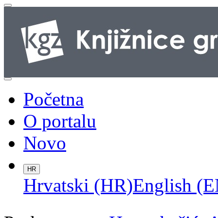
Početna
O portalu
Novo
HR
Hrvatski (HR)
English (E