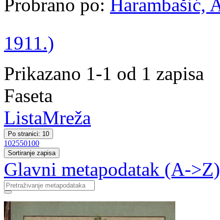
Probrano po:
Harambašić, A
1911.)
Prikazano 1-1 od 1 zapisa
Faseta
Lista
Mreža
Po stranici: 10
10
25
50
100
Sortiranje zapisa
Glavni metapodatak (A->Z)