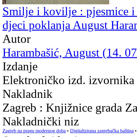
Smilje i kovilje : pjesmice i 
djeci poklanja August Hara
Autor
Harambašić, August (14. 07.
Izdanje
Elektroničko izd. izvornika
Nakladnik
Zagreb : Knjižnice grada Z
Nakladnički niz
Zagreb na pragu modernog doba
•
Digitalizirana zagrebačka baština