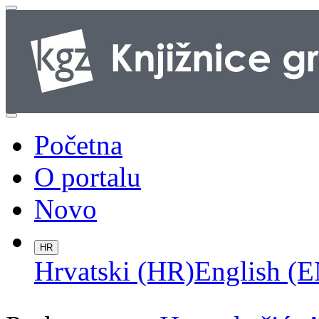
Početna
O portalu
Novo
HR
Hrvatski (HR)
English (E