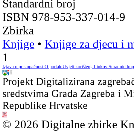
Standardni broj
ISBN 978-953-337-014-9
Zbirka
Knjige
•
Knjige za djecu i 
1
Izjava o pristupačnosti
O portalu
Uvjeti korištenja
Linkovi
Suradnici
Imp
Projekt Digitalizirana zagreba
sredstvima Grada Zagreba i Min
Republike Hrvatske
© 2026 Digitalne zbirke Kn