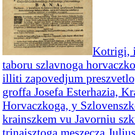
Kotrigi, 
taboru szlavnoga horvaczk
illiti zapovedjum preszvetl
groffa Josefa Esterhazia, K
Horvaczkoga, y Szlovenszk
krainszkem vu Javorniu sz
trinaisztoga meszecza Julius