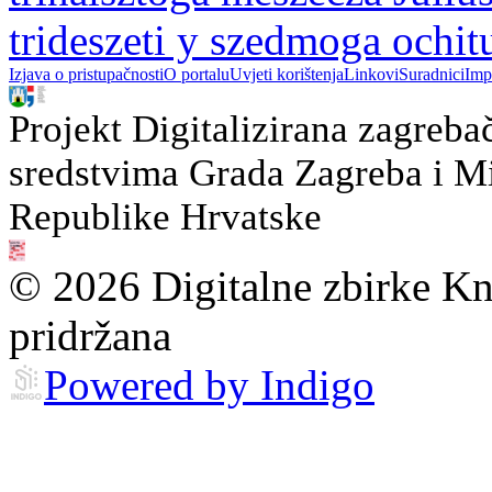
trideszeti y szedmoga ochit
Izjava o pristupačnosti
O portalu
Uvjeti korištenja
Linkovi
Suradnici
Imp
Projekt Digitalizirana zagreba
sredstvima Grada Zagreba i Min
Republike Hrvatske
© 2026 Digitalne zbirke Kn
pridržana
Powered by Indigo