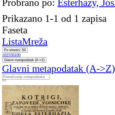
Probrano po:
Esterhazy, Jos
Prikazano 1-1 od 1 zapisa
Faseta
Lista
Mreža
Po stranici: 50
10
25
50
100
Glavni metapodatak (A->Z)
Glavni metapodatak (A->Z)