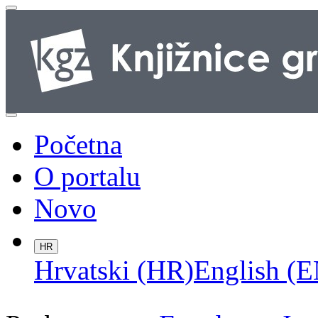
Početna
O portalu
Novo
HR
Hrvatski (HR)
English (E