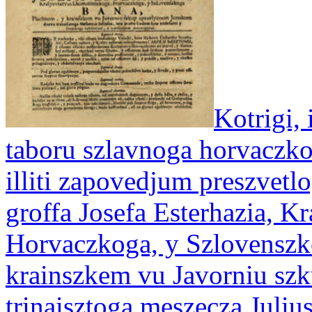
Kotrigi, 
taboru szlavnoga horvaczk
illiti zapovedjum preszvetl
groffa Josefa Esterhazia, K
Horvaczkoga, y Szlovenszk
krainszkem vu Javorniu sz
trinaisztoga meszecza Julius