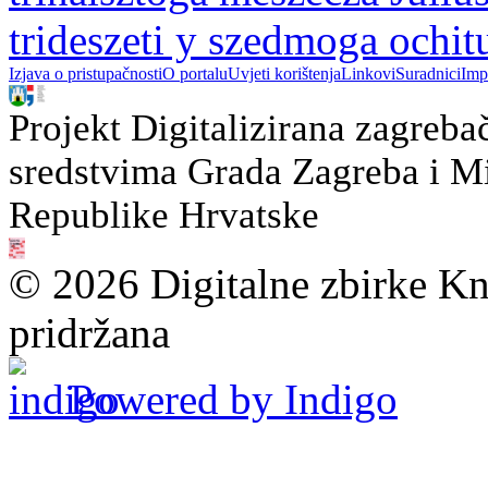
trideszeti y szedmoga ochit
Izjava o pristupačnosti
O portalu
Uvjeti korištenja
Linkovi
Suradnici
Imp
Projekt Digitalizirana zagreba
sredstvima Grada Zagreba i Min
Republike Hrvatske
© 2026 Digitalne zbirke Kn
pridržana
Powered by Indigo