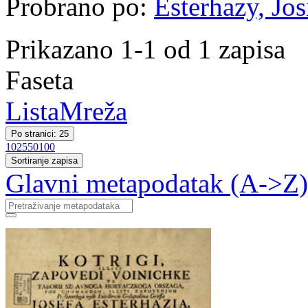
Probrano po:
Esterhazy, Jos
Prikazano 1-1 od 1 zapisa
Faseta
Lista
Mreža
Po stranici: 25
10
25
50
100
Sortiranje zapisa
Glavni metapodatak (A->Z)