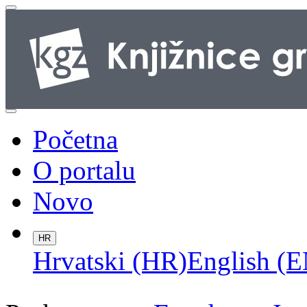
Početna
O portalu
Novo
HR
Hrvatski (HR)
English (E