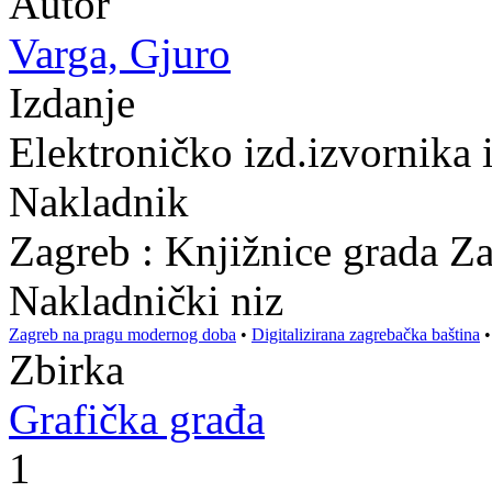
Autor
Varga, Gjuro
Izdanje
Elektroničko izd.izvornika
Nakladnik
Zagreb : Knjižnice grada Z
Nakladnički niz
Zagreb na pragu modernog doba
•
Digitalizirana zagrebačka baština
Zbirka
Grafička građa
1