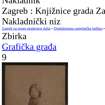
Nakladnik
Zagreb : Knjižnice grada Z
Nakladnički niz
Zagreb na pragu modernog doba
•
Digitalizirana zagrebačka baština
Zbirka
Grafička građa
9