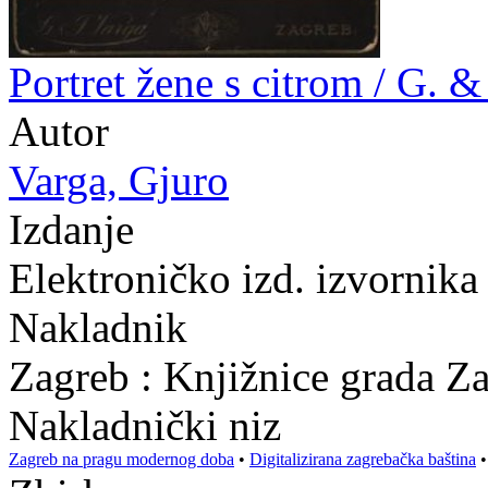
Portret žene s citrom / G. &
Autor
Varga, Gjuro
Izdanje
Elektroničko izd. izvornik
Nakladnik
Zagreb : Knjižnice grada Z
Nakladnički niz
Zagreb na pragu modernog doba
•
Digitalizirana zagrebačka baština