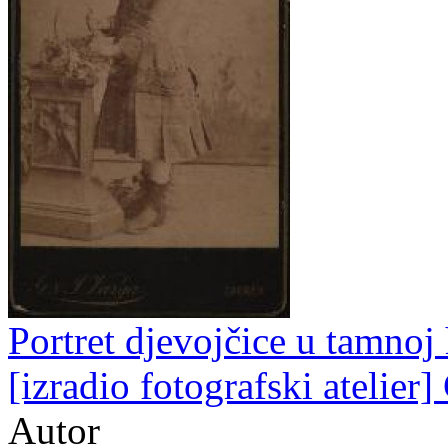
Portret djevojčice u tamnoj 
[izradio fotografski atelier]
Autor