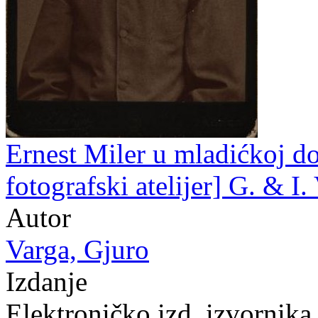
Ernest Miler u mladićkoj dob
fotografski atelijer] G. & I.
Autor
Varga, Gjuro
Izdanje
Elektroničko izd. izvornik