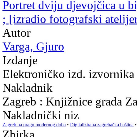
Portret dviju djevojčica u b
; [izradio fotografski atelij
Autor
Varga, Gjuro
Izdanje
Elektroničko izd. izvornik
Nakladnik
Zagreb : Knjižnice grada Z
Nakladnički niz
Zagreb na pragu modernog doba
•
Digitalizirana zagrebačka baština
Zbirka