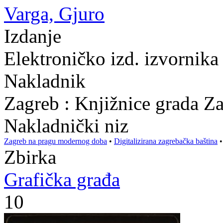
Varga, Gjuro
Izdanje
Elektroničko izd. izvornik
Nakladnik
Zagreb : Knjižnice grada Z
Nakladnički niz
Zagreb na pragu modernog doba
•
Digitalizirana zagrebačka baština
Zbirka
Grafička građa
10