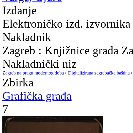
Izdanje
Elektroničko izd. izvornik
Nakladnik
Zagreb : Knjižnice grada Z
Nakladnički niz
Zagreb na pragu modernog doba
•
Digitalizirana zagrebačka baština
Zbirka
Grafička građa
7