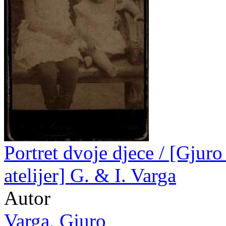
Portret dvoje djece / [Gjuro
atelijer] G. & I. Varga
Autor
Varga, Gjuro