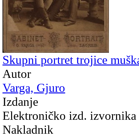
Skupni portret trojice muška
Autor
Varga, Gjuro
Izdanje
Elektroničko izd. izvornik
Nakladnik