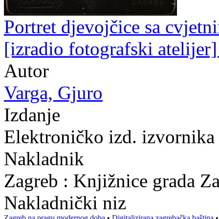
Portret djevojčice sa cvjetn
[izradio fotografski atelijer
Autor
Varga, Gjuro
Izdanje
Elektroničko izd. izvornik
Nakladnik
Zagreb : Knjižnice grada Z
Nakladnički niz
Zagreb na pragu modernog doba
•
Digitalizirana zagrebačka baština