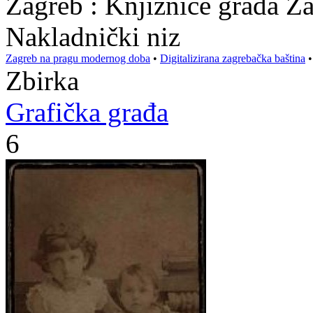
Zagreb : Knjižnice grada Z
Nakladnički niz
Zagreb na pragu modernog doba
•
Digitalizirana zagrebačka baština
Zbirka
Grafička građa
6