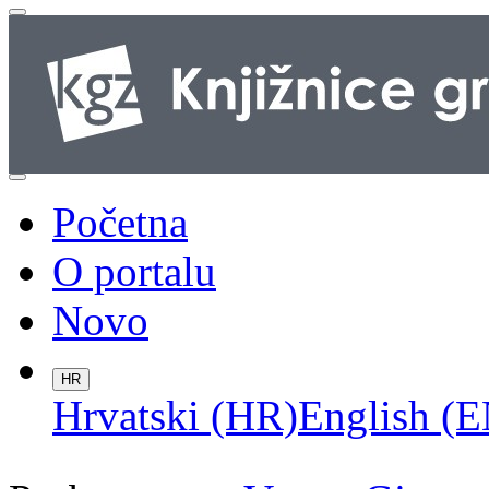
Početna
O portalu
Novo
HR
Hrvatski (HR)
English (E