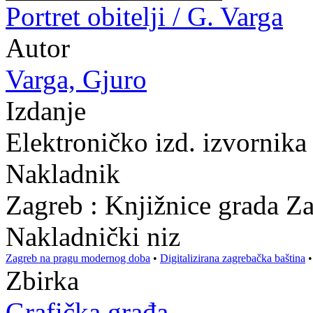
Portret obitelji / G. Varga
Autor
Varga, Gjuro
Izdanje
Elektroničko izd. izvornik
Nakladnik
Zagreb : Knjižnice grada Z
Nakladnički niz
Zagreb na pragu modernog doba
•
Digitalizirana zagrebačka baština
Zbirka
Grafička građa