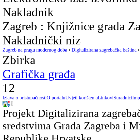
Nakladnik
Zagreb : Knjižnice grada Z
Nakladnički niz
Zagreb na pragu modernog doba
•
Digitalizirana zagrebačka baština
Zbirka
Grafička građa
12
Izjava o pristupačnosti
O portalu
Uvjeti korištenja
Linkovi
Suradnici
Imp
Projekt Digitalizirana zagreba
sredstvima Grada Zagreba i Min
Republike Hrvatske