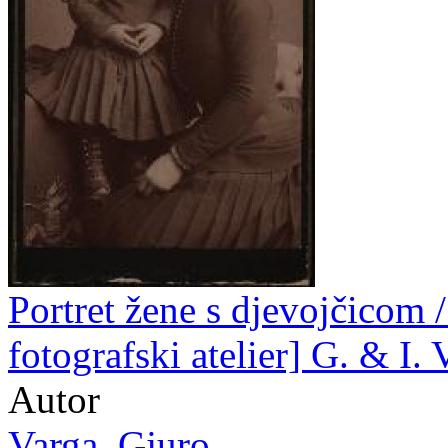
Portret žene s djevojčicom /
fotografski atelier] G. & I. 
Autor
Varga, Gjuro