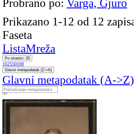
Probrano po:
Varga, Gjuro
Prikazano 1-12 od 12 zapis
Faseta
Lista
Mreža
Po stranici: 25
10
25
50
100
Glavni metapodatak (Z->A)
Glavni metapodatak (A->Z)