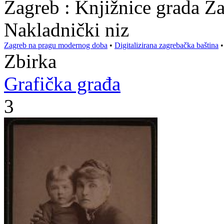
Zagreb : Knjižnice grada Z
Nakladnički niz
Zagreb na pragu modernog doba
•
Digitalizirana zagrebačka baština
Zbirka
Grafička građa
3