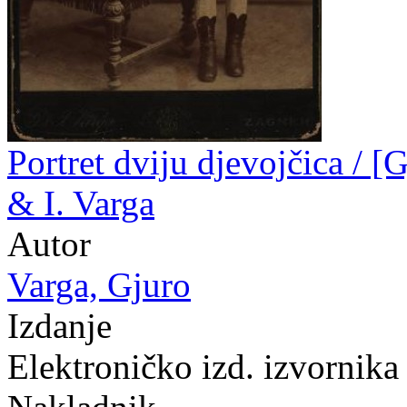
Portret dviju djevojčica / [G
& I. Varga
Autor
Varga, Gjuro
Izdanje
Elektroničko izd. izvornik