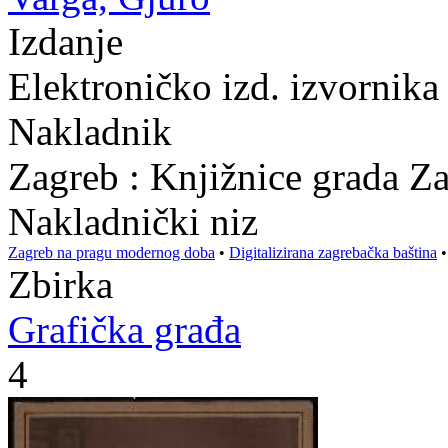
Izdanje
Elektroničko izd. izvornika
Nakladnik
Zagreb : Knjižnice grada Z
Nakladnički niz
Zagreb na pragu modernog doba
•
Digitalizirana zagrebačka baština
Zbirka
Grafička građa
4