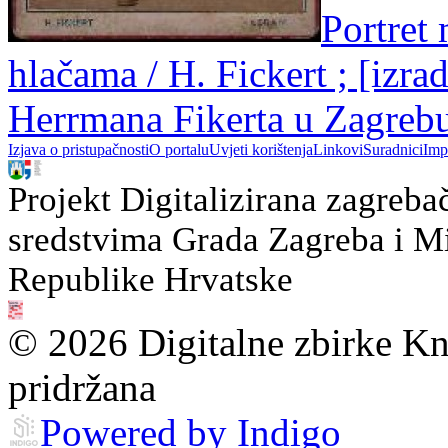
Portret
hlačama / H. Fickert ; [izra
Herrmana Fikerta u Zagreb
Izjava o pristupačnosti
O portalu
Uvjeti korištenja
Linkovi
Suradnici
Imp
Projekt Digitalizirana zagreba
sredstvima Grada Zagreba i Min
Republike Hrvatske
© 2026 Digitalne zbirke Kn
pridržana
Powered by Indigo