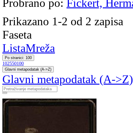
Probrano po:
Fickert, Herm
Prikazano 1-2 od 2 zapisa
Faseta
Lista
Mreža
Po stranici: 100
10
25
50
100
Glavni metapodatak (A->Z)
Glavni metapodatak (A->Z)