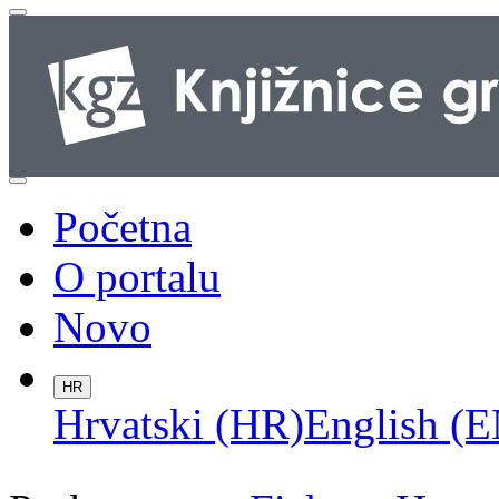
Početna
O portalu
Novo
HR
Hrvatski (HR)
English (E