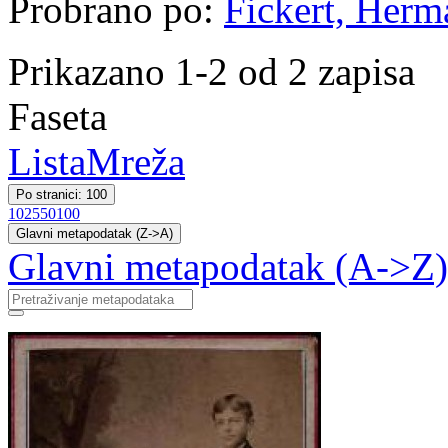
Probrano po:
Fickert, Herm
Prikazano 1-2 od 2 zapisa
Faseta
Lista
Mreža
Po stranici: 100
10
25
50
100
Glavni metapodatak (Z->A)
Glavni metapodatak (A->Z)