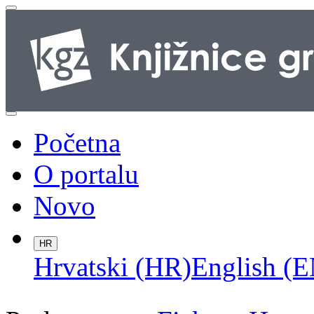
Početna
O portalu
Novo
HR
Hrvatski (HR)
English (E