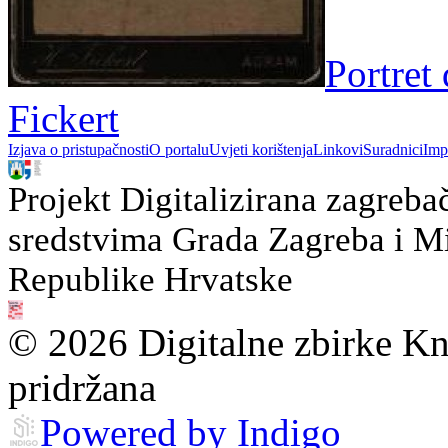
Portret
Fickert
Izjava o pristupačnosti
O portalu
Uvjeti korištenja
Linkovi
Suradnici
Imp
Projekt Digitalizirana zagreba
sredstvima Grada Zagreba i Min
Republike Hrvatske
© 2026 Digitalne zbirke Kn
pridržana
Powered by Indigo