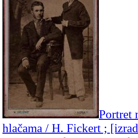
Portret
hlačama / H. Fickert ; [izra