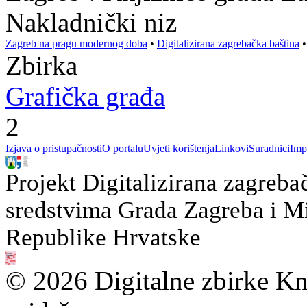
Nakladnički niz
Zagreb na pragu modernog doba
•
Digitalizirana zagrebačka baština
Zbirka
Grafička građa
2
Izjava o pristupačnosti
O portalu
Uvjeti korištenja
Linkovi
Suradnici
Imp
Projekt Digitalizirana zagreba
sredstvima Grada Zagreba i Min
Republike Hrvatske
© 2026 Digitalne zbirke Kn