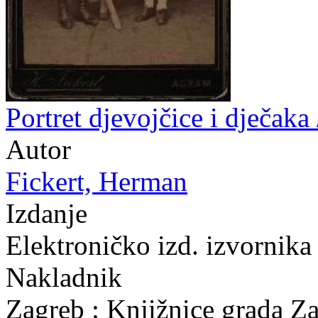
Portret djevojčice i dječaka
Autor
Fickert, Herman
Izdanje
Elektroničko izd. izvornik
Nakladnik
Zagreb : Knjižnice grada Z