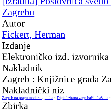
[izradila] Poslovnica svetl
Zagrebu
Autor
Fickert, Herman
Izdanje
Elektroničko izd. izvornik
Nakladnik
Zagreb : Knjižnice grada Z
Nakladnički niz
Zagreb na pragu modernog doba
•
Digitalizirana zagrebačka baština
Zbirka