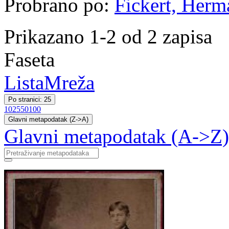
Probrano po:
Fickert, Herm
Prikazano 1-2 od 2 zapisa
Faseta
Lista
Mreža
Po stranici: 25
10
25
50
100
Glavni metapodatak (Z->A)
Glavni metapodatak (A->Z)