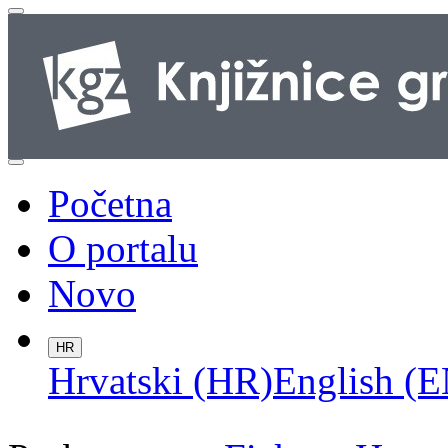
Početna
O portalu
Novo
HR
Hrvatski (HR)
English (E