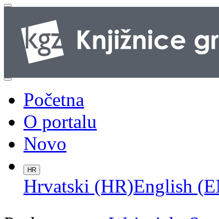
Početna
O portalu
Novo
HR
Hrvatski (HR)
English (E