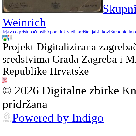
Skupni 
Weinrich
Izjava o pristupačnosti
O portalu
Uvjeti korištenja
Linkovi
Suradnici
Imp
Projekt Digitalizirana zagreba
sredstvima Grada Zagreba i Min
Republike Hrvatske
© 2026 Digitalne zbirke Kn
pridržana
Powered by Indigo