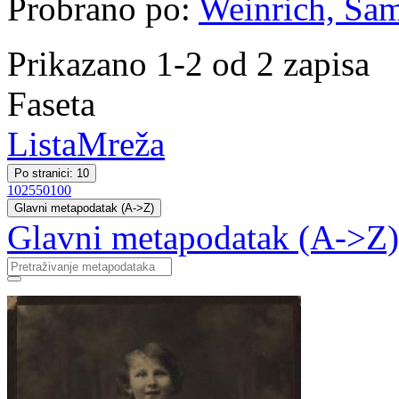
Probrano po:
Weinrich, Sa
Prikazano 1-2 od 2 zapisa
Faseta
Lista
Mreža
Po stranici: 10
10
25
50
100
Glavni metapodatak (A->Z)
Glavni metapodatak (A->Z)