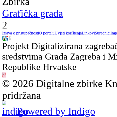
Zbirka
Grafička građa
2
Izjava o pristupačnosti
O portalu
Uvjeti korištenja
Linkovi
Suradnici
Imp
Projekt Digitalizirana zagreba
sredstvima Grada Zagreba i Min
Republike Hrvatske
© 2026 Digitalne zbirke Kn
pridržana
Powered by Indigo