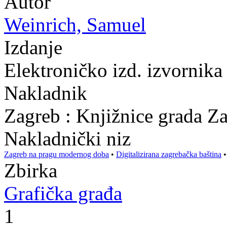
Autor
Weinrich, Samuel
Izdanje
Elektroničko izd. izvornik
Nakladnik
Zagreb : Knjižnice grada Z
Nakladnički niz
Zagreb na pragu modernog doba
•
Digitalizirana zagrebačka baština
Zbirka
Grafička građa
1