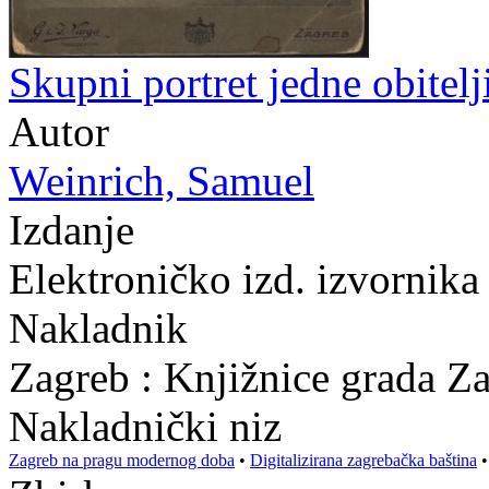
Skupni portret jedne obitelj
Autor
Weinrich, Samuel
Izdanje
Elektroničko izd. izvornik
Nakladnik
Zagreb : Knjižnice grada Z
Nakladnički niz
Zagreb na pragu modernog doba
•
Digitalizirana zagrebačka baština