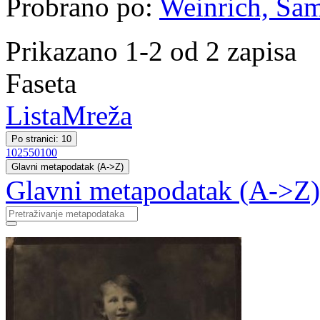
Probrano po:
Weinrich, Sa
Prikazano 1-2 od 2 zapisa
Faseta
Lista
Mreža
Po stranici: 10
10
25
50
100
Glavni metapodatak (A->Z)
Glavni metapodatak (A->Z)