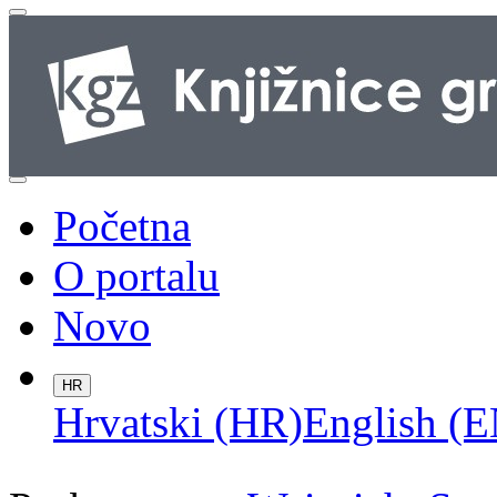
Početna
O portalu
Novo
HR
Hrvatski (HR)
English (E