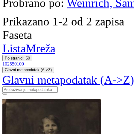
Probrano po:
Weinrich, Sa
Prikazano 1-2 od 2 zapisa
Faseta
Lista
Mreža
Po stranici: 50
10
25
50
100
Glavni metapodatak (A->Z)
Glavni metapodatak (A->Z)