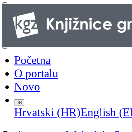
Početna
O portalu
Novo
HR
Hrvatski (HR)
English (E