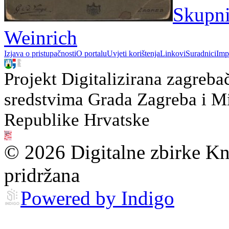
Skupni 
Weinrich
Izjava o pristupačnosti
O portalu
Uvjeti korištenja
Linkovi
Suradnici
Imp
Projekt Digitalizirana zagreba
sredstvima Grada Zagreba i Min
Republike Hrvatske
© 2026 Digitalne zbirke Kn
pridržana
Powered by Indigo