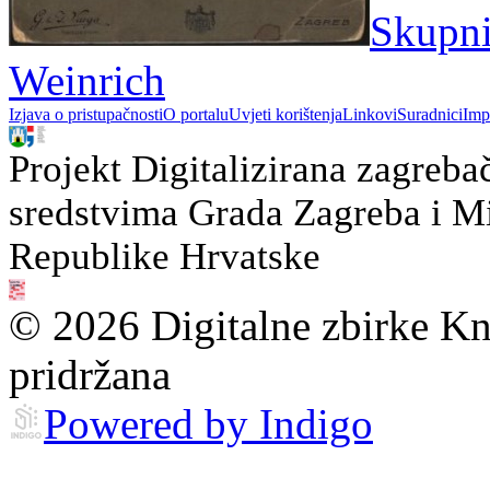
Skupni 
Weinrich
Izjava o pristupačnosti
O portalu
Uvjeti korištenja
Linkovi
Suradnici
Imp
Projekt Digitalizirana zagreba
sredstvima Grada Zagreba i Min
Republike Hrvatske
© 2026 Digitalne zbirke Kn
pridržana
Powered by Indigo