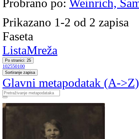
Probrano po:
Weinrich, Sa
Prikazano 1-2 od 2 zapisa
Faseta
Lista
Mreža
Po stranici: 25
10
25
50
100
Sortiranje zapisa
Glavni metapodatak (A->Z)