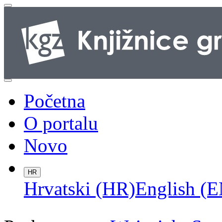
Početna
O portalu
Novo
HR
Hrvatski (HR)
English (E