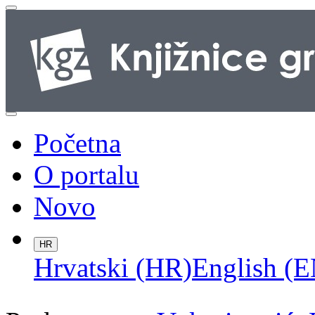
Početna
O portalu
Novo
HR
Hrvatski (HR)
English (E