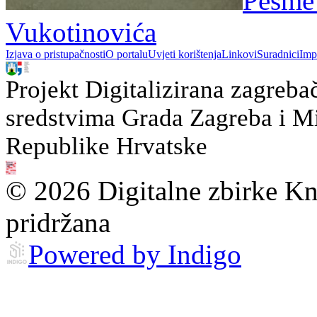
Pěsme 
Vukotinovića
Izjava o pristupačnosti
O portalu
Uvjeti korištenja
Linkovi
Suradnici
Imp
Projekt Digitalizirana zagreba
sredstvima Grada Zagreba i Min
Republike Hrvatske
© 2026 Digitalne zbirke Kn
pridržana
Powered by Indigo