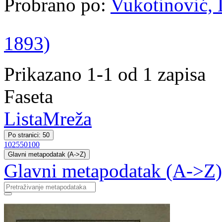
Probrano po:
Vukotinović, L
1893)
Prikazano 1-1 od 1 zapisa
Faseta
Lista
Mreža
Po stranici: 50
10
25
50
100
Glavni metapodatak (A->Z)
Glavni metapodatak (A->Z)