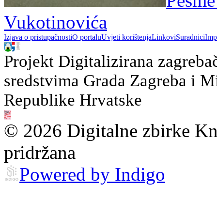
Pěsme 
Vukotinovića
Izjava o pristupačnosti
O portalu
Uvjeti korištenja
Linkovi
Suradnici
Imp
Projekt Digitalizirana zagreba
sredstvima Grada Zagreba i Min
Republike Hrvatske
© 2026 Digitalne zbirke Kn
pridržana
Powered by Indigo