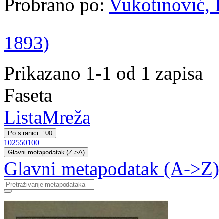
Probrano po:
Vukotinović, L
1893)
Prikazano 1-1 od 1 zapisa
Faseta
Lista
Mreža
Po stranici: 100
10
25
50
100
Glavni metapodatak (Z->A)
Glavni metapodatak (A->Z)