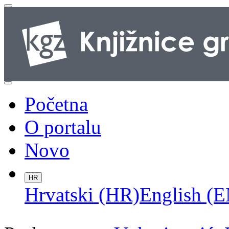
Početna
O portalu
Novo
HR
Hrvatski (HR)
English (E