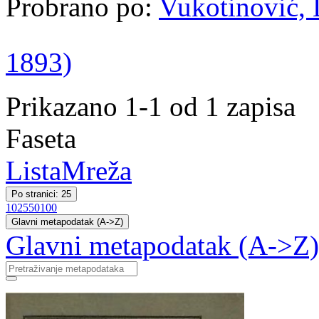
Probrano po:
Vukotinović, L
1893)
Prikazano 1-1 od 1 zapisa
Faseta
Lista
Mreža
Po stranici: 25
10
25
50
100
Glavni metapodatak (A->Z)
Glavni metapodatak (A->Z)