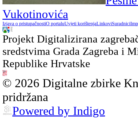
Pěsme 
Vukotinovića
Izjava o pristupačnosti
O portalu
Uvjeti korištenja
Linkovi
Suradnici
Imp
Projekt Digitalizirana zagreba
sredstvima Grada Zagreba i Min
Republike Hrvatske
© 2026 Digitalne zbirke Kn
pridržana
Powered by Indigo