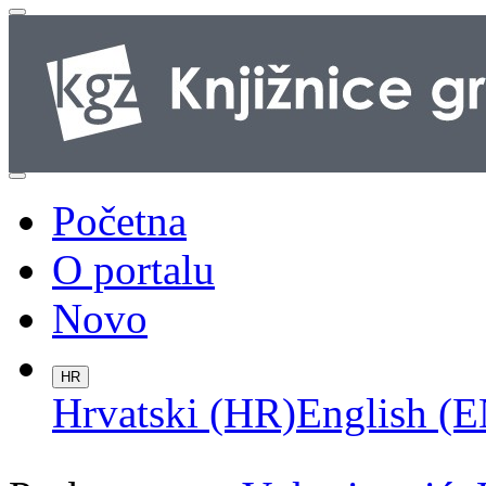
Početna
O portalu
Novo
HR
Hrvatski (HR)
English (E