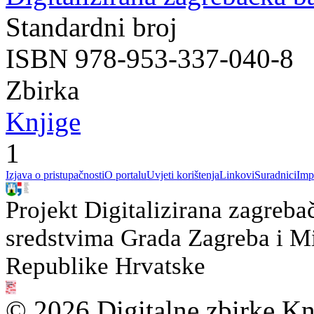
Standardni broj
ISBN 978-953-337-040-8
Zbirka
Knjige
1
Izjava o pristupačnosti
O portalu
Uvjeti korištenja
Linkovi
Suradnici
Imp
Projekt Digitalizirana zagreba
sredstvima Grada Zagreba i Min
Republike Hrvatske
© 2026 Digitalne zbirke Kn