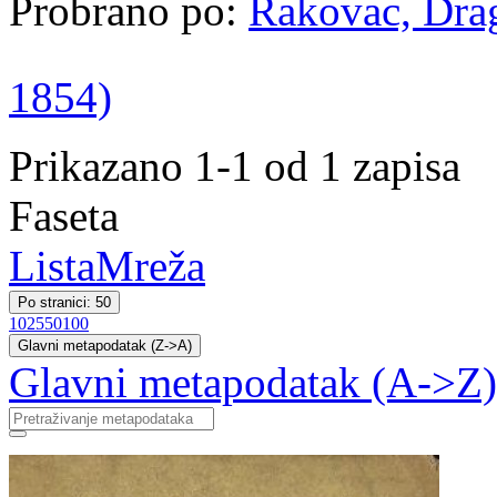
Probrano po:
Rakovac, Drag
1854)
Prikazano 1-1 od 1 zapisa
Faseta
Lista
Mreža
Po stranici: 50
10
25
50
100
Glavni metapodatak (Z->A)
Glavni metapodatak (A->Z)