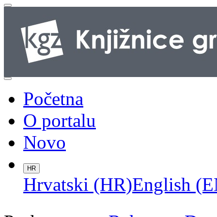
Početna
O portalu
Novo
HR
Hrvatski (HR)
English (E