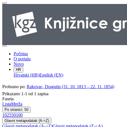
Početna
O portalu
Novo
HR
Hrvatski (HR)
English (EN)
Probrano po:
Rakovac, Dragutin (31. 10. 1813 – 22. 11. 1854)
Prikazano 1-1 od 1 zapisa
Faseta
Lista
Mreža
Po stranici: 50
10
25
50
100
Glavni metapodatak (A->Z)
Glavni metapodatak (A->Z)
Glavni metapodatak (Z->A)