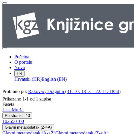
Početna
O portalu
Novo
HR
Hrvatski (HR)
English (EN)
Probrano po:
Rakovac, Dragutin (31. 10. 1813 – 22. 11. 1854)
Prikazano 1-1 od 1 zapisa
Faseta
Lista
Mreža
Po stranici: 10
10
25
50
100
Glavni metapodatak (Z->A)
Glavni metapodatak (A->Z)
Glavni metapodatak (Z->A)