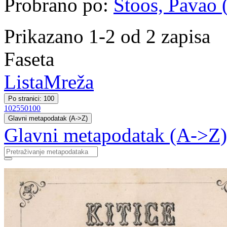
Probrano po:
Štoos, Pavao (
Prikazano 1-2 od 2 zapisa
Faseta
Lista
Mreža
Po stranici: 100
10
25
50
100
Glavni metapodatak (A->Z)
Glavni metapodatak (A->Z)