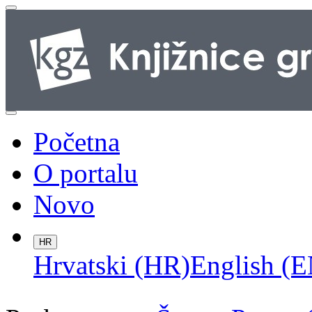
Početna
O portalu
Novo
HR
Hrvatski (HR)
English (E