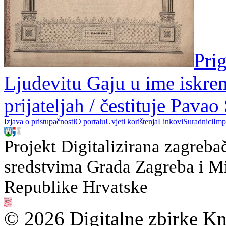
Pri
Ljudevitu Gaju u ime iskren
prijateljah / čestituje Pavao
Izjava o pristupačnosti
O portalu
Uvjeti korištenja
Linkovi
Suradnici
Imp
Projekt Digitalizirana zagreba
sredstvima Grada Zagreba i Min
Republike Hrvatske
© 2026 Digitalne zbirke Kn