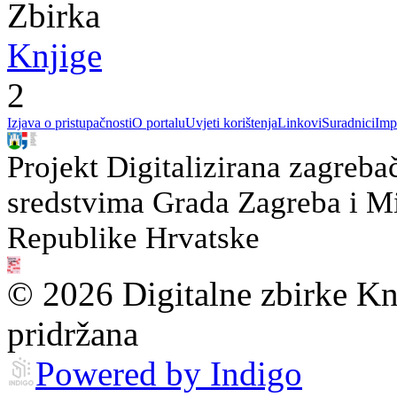
Zbirka
Knjige
2
Izjava o pristupačnosti
O portalu
Uvjeti korištenja
Linkovi
Suradnici
Imp
Projekt Digitalizirana zagreba
sredstvima Grada Zagreba i Min
Republike Hrvatske
© 2026 Digitalne zbirke Kn
pridržana
Powered by Indigo