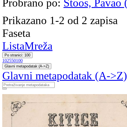
Probrano po:
Štoos, Pavao (
Prikazano 1-2 od 2 zapisa
Faseta
Lista
Mreža
Po stranici: 100
10
25
50
100
Glavni metapodatak (A->Z)
Glavni metapodatak (A->Z)