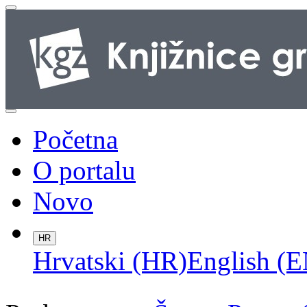
Početna
O portalu
Novo
HR
Hrvatski (HR)
English (E