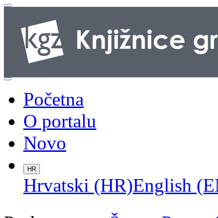
Početna
O portalu
Novo
HR
Hrvatski (HR)
English (E