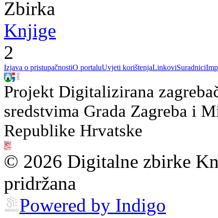
Zbirka
Knjige
2
Izjava o pristupačnosti
O portalu
Uvjeti korištenja
Linkovi
Suradnici
Imp
Projekt Digitalizirana zagreba
sredstvima Grada Zagreba i Min
Republike Hrvatske
© 2026 Digitalne zbirke Kn
pridržana
Powered by Indigo