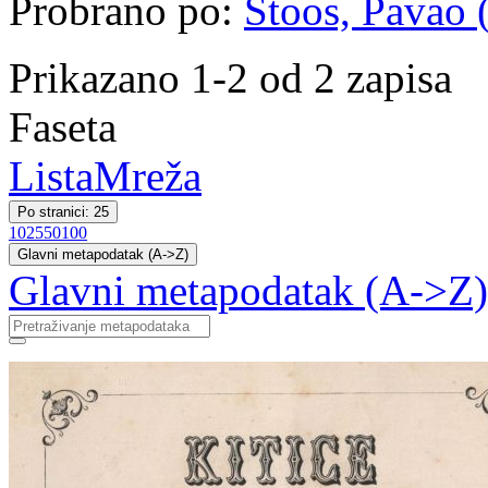
Probrano po:
Štoos, Pavao (
Prikazano 1-2 od 2 zapisa
Faseta
Lista
Mreža
Po stranici: 25
10
25
50
100
Glavni metapodatak (A->Z)
Glavni metapodatak (A->Z)