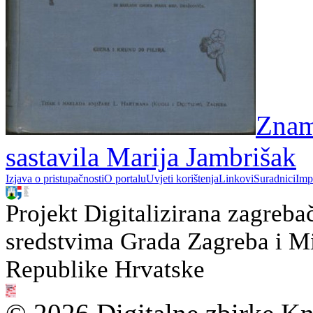
Zname
sastavila Marija Jambrišak
Izjava o pristupačnosti
O portalu
Uvjeti korištenja
Linkovi
Suradnici
Imp
Projekt Digitalizirana zagreba
sredstvima Grada Zagreba i Min
Republike Hrvatske