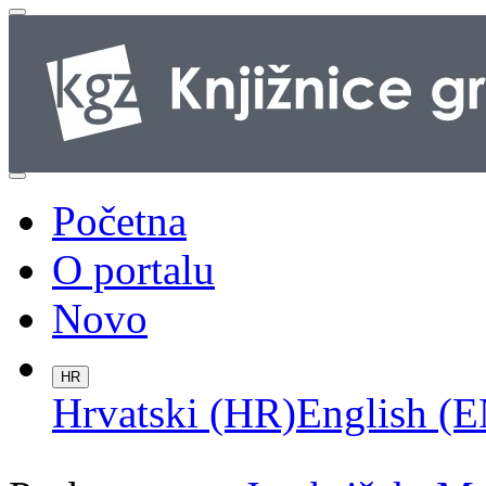
Početna
O portalu
Novo
HR
Hrvatski (HR)
English (E