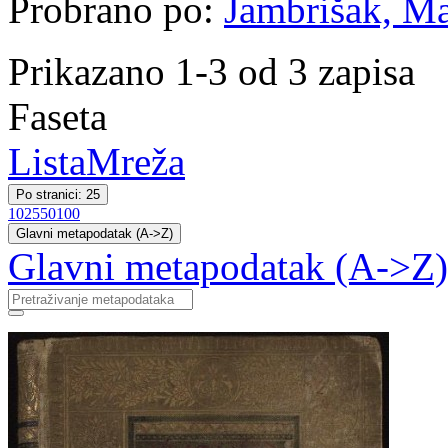
Probrano po:
Jambrišak, Ma
Prikazano 1-3 od 3 zapisa
Faseta
Lista
Mreža
Po stranici: 25
10
25
50
100
Glavni metapodatak (A->Z)
Glavni metapodatak (A->Z)