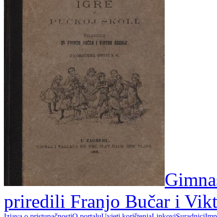
Gimnas
priredili Franjo Bučar i Vik
Izjava o pristupačnosti
O portalu
Uvjeti korištenja
Linkovi
Suradnici
Imp