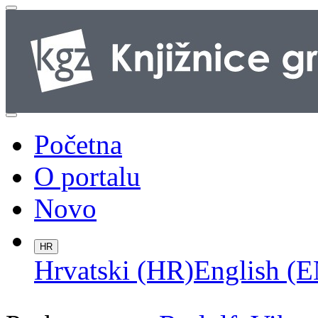
Početna
O portalu
Novo
HR
Hrvatski (HR)
English (E