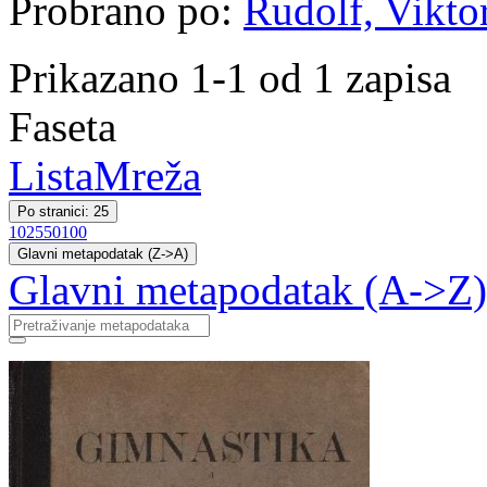
Probrano po:
Rudolf, Vikto
Prikazano 1-1 od 1 zapisa
Faseta
Lista
Mreža
Po stranici: 25
10
25
50
100
Glavni metapodatak (Z->A)
Glavni metapodatak (A->Z)