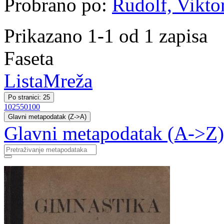
Probrano po:
Rudolf, Vikto
Prikazano 1-1 od 1 zapisa
Faseta
Lista
Mreža
Po stranici: 25
10
25
50
100
Glavni metapodatak (Z->A)
Glavni metapodatak (A->Z)