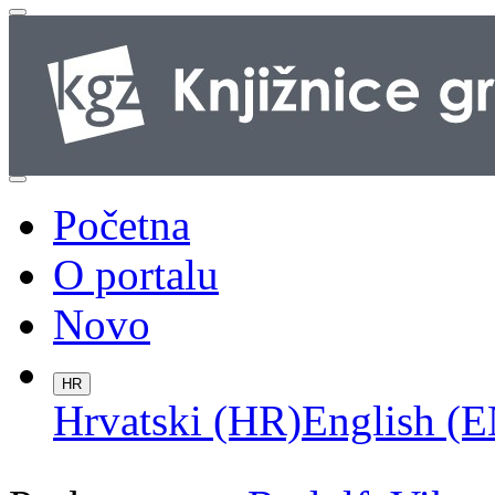
Početna
O portalu
Novo
HR
Hrvatski (HR)
English (E