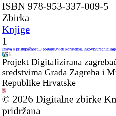
ISBN 978-953-337-009-5
Zbirka
Knjige
1
Izjava o pristupačnosti
O portalu
Uvjeti korištenja
Linkovi
Suradnici
Imp
Projekt Digitalizirana zagreba
sredstvima Grada Zagreba i Min
Republike Hrvatske
© 2026 Digitalne zbirke Kn
pridržana