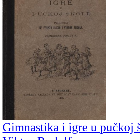
Gimnastika i igre u pučkoj š