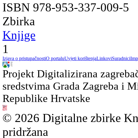
ISBN 978-953-337-009-5
Zbirka
Knjige
1
Izjava o pristupačnosti
O portalu
Uvjeti korištenja
Linkovi
Suradnici
Imp
Projekt Digitalizirana zagreba
sredstvima Grada Zagreba i Min
Republike Hrvatske
© 2026 Digitalne zbirke Kn
pridržana