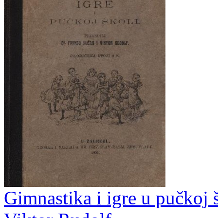
Gimnastika i igre u pučkoj š