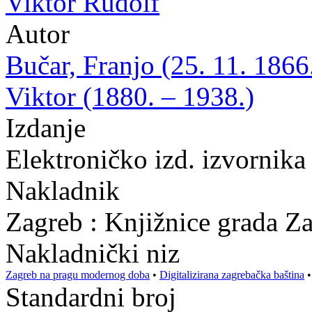
Viktor Rudolf
Autor
Bučar, Franjo (25. 11. 1866
Viktor (1880. – 1938.)
Izdanje
Elektroničko izd. izvornika
Nakladnik
Zagreb : Knjižnice grada Z
Nakladnički niz
Zagreb na pragu modernog doba
•
Digitalizirana zagrebačka baština
Standardni broj