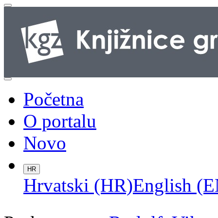
Početna
O portalu
Novo
HR
Hrvatski (HR)
English (E