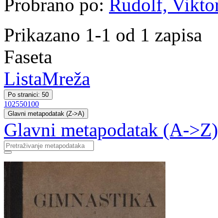
Probrano po:
Rudolf, Vikto
Prikazano 1-1 od 1 zapisa
Faseta
Lista
Mreža
Po stranici: 50
10
25
50
100
Glavni metapodatak (Z->A)
Glavni metapodatak (A->Z)