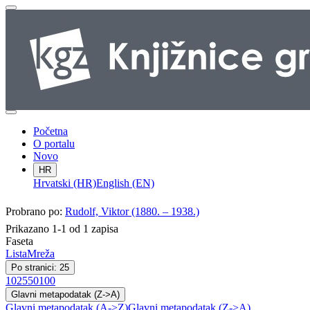
Početna
O portalu
Novo
HR
Hrvatski (HR)
English (EN)
Probrano po:
Rudolf, Viktor (1880. – 1938.)
Prikazano 1-1 od 1 zapisa
Faseta
Lista
Mreža
Po stranici: 25
10
25
50
100
Glavni metapodatak (Z->A)
Glavni metapodatak (A->Z)
Glavni metapodatak (Z->A)