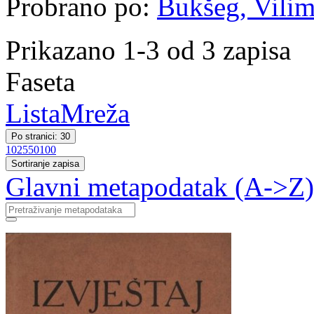
Probrano po:
Bukšeg, Vilim 
Prikazano 1-3 od 3 zapisa
Faseta
Lista
Mreža
Po stranici: 30
10
25
50
100
Sortiranje zapisa
Glavni metapodatak (A->Z)