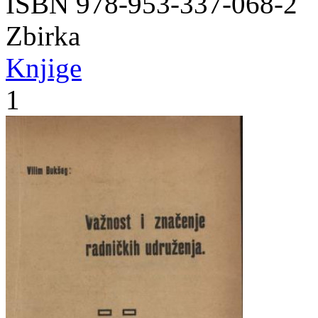
ISBN 978-953-337-068-2
Zbirka
Knjige
1