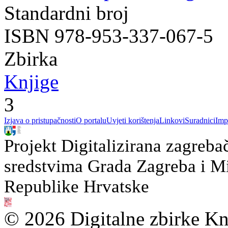
Standardni broj
ISBN 978-953-337-067-5
Zbirka
Knjige
3
Izjava o pristupačnosti
O portalu
Uvjeti korištenja
Linkovi
Suradnici
Imp
Projekt Digitalizirana zagreba
sredstvima Grada Zagreba i Min
Republike Hrvatske
© 2026 Digitalne zbirke Kn