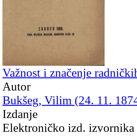
Važnost i značenje radnički
Autor
Bukšeg, Vilim (24. 11. 1874
Izdanje
Elektroničko izd. izvornika