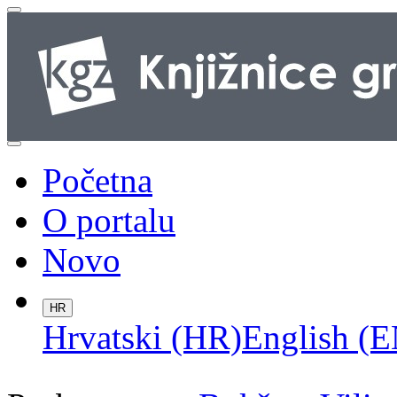
Početna
O portalu
Novo
HR
Hrvatski (HR)
English (E