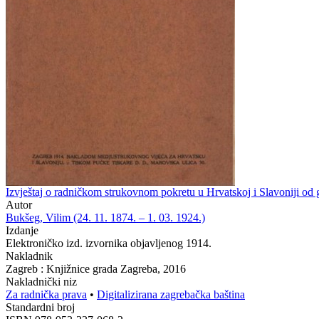
Izvještaj o radničkom strukovnom pokretu u Hrvatskoj i Slavoniji od
Autor
Bukšeg, Vilim (24. 11. 1874. – 1. 03. 1924.)
Izdanje
Elektroničko izd. izvornika objavljenog 1914.
Nakladnik
Zagreb : Knjižnice grada Zagreba, 2016
Nakladnički niz
Za radnička prava
•
Digitalizirana zagrebačka baština
Standardni broj