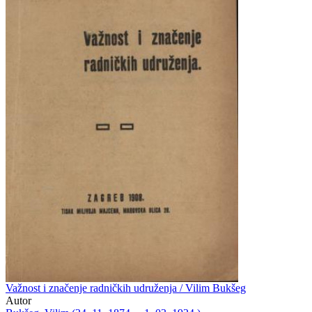
Važnost i značenje radničkih udruženja / Vilim Bukšeg
Autor