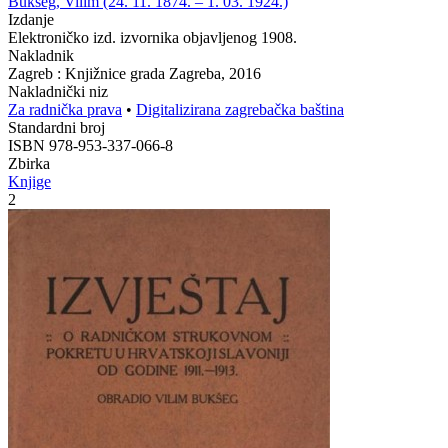
Bukšeg, Vilim (24. 11. 1874. – 1. 03. 1924.)
Izdanje
Elektroničko izd. izvornika objavljenog 1908.
Nakladnik
Zagreb : Knjižnice grada Zagreba, 2016
Nakladnički niz
Za radnička prava
•
Digitalizirana zagrebačka baština
Standardni broj
ISBN 978-953-337-066-8
Zbirka
Knjige
2