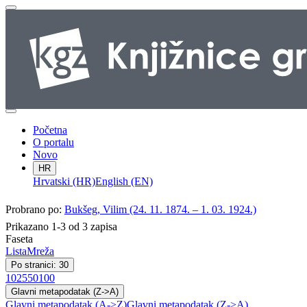
Početna
O portalu
Novo
HR
Hrvatski (HR)
English (EN)
Probrano po:
Bukšeg, Vilim (24. 11. 1874. – 1. 03. 1924.)
Prikazano 1-3 od 3 zapisa
Faseta
Lista
Mreža
Po stranici: 30
10
25
50
100
Glavni metapodatak (Z->A)
Glavni metapodatak (A->Z)
Glavni metapodatak (Z->A)