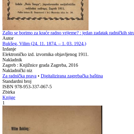
Zašto se borimo za kraće radno vrijeme? : jedan zadatak radničkih st
Autor
Bukšeg, Vilim (24. 11. 1874. – 1. 03. 1924.)
Izdanje
Elektroničko izd. izvornika objavljenog 1911.
Nakladnik
Zagreb : Knjižnice grada Zagreba, 2016
Nakladnički niz
Za radnička prava
•
Digitalizirana zagrebačka baština
Standardni broj
ISBN 978-953-337-067-5
Zbirka
Knjige
1