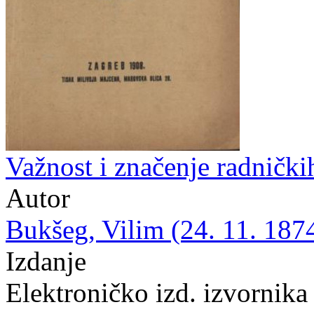
Važnost i značenje radnički
Autor
Bukšeg, Vilim (24. 11. 1874
Izdanje
Elektroničko izd. izvornika