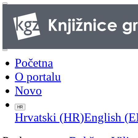
Početna
O portalu
Novo
HR
Hrvatski (HR)
English (E