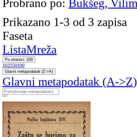
Probrano po:
Bukšeg, Vilim 
Prikazano 1-3 od 3 zapisa
Faseta
Lista
Mreža
Po stranici: 100
10
25
50
100
Glavni metapodatak (Z->A)
Glavni metapodatak (A->Z)