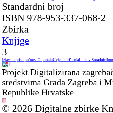
Standardni broj
ISBN 978-953-337-068-2
Zbirka
Knjige
3
Izjava o pristupačnosti
O portalu
Uvjeti korištenja
Linkovi
Suradnici
Imp
Projekt Digitalizirana zagreba
sredstvima Grada Zagreba i Min
Republike Hrvatske
© 2026 Digitalne zbirke Kn