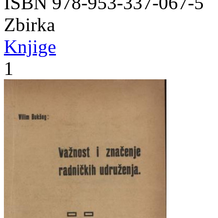
ISBN 978-953-337-067-5
Zbirka
Knjige
1