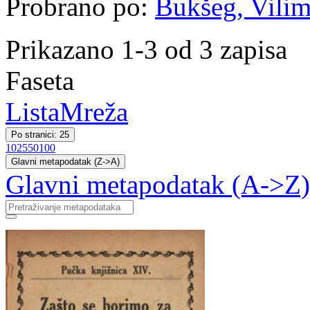
Probrano po:
Bukšeg, Vilim 
Prikazano 1-3 od 3 zapisa
Faseta
Lista
Mreža
Po stranici: 25
10
25
50
100
Glavni metapodatak (Z->A)
Glavni metapodatak (A->Z)