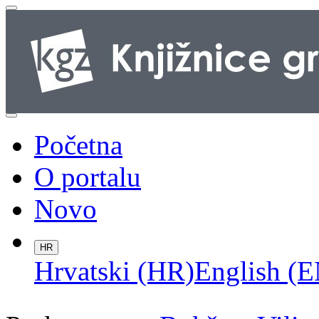
Početna
O portalu
Novo
HR
Hrvatski (HR)
English (E