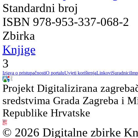
Standardni broj
ISBN 978-953-337-068-2
Zbirka
Knjige
3
Izjava o pristupačnosti
O portalu
Uvjeti korištenja
Linkovi
Suradnici
Imp
Projekt Digitalizirana zagreba
sredstvima Grada Zagreba i Min
Republike Hrvatske
© 2026 Digitalne zbirke Kn