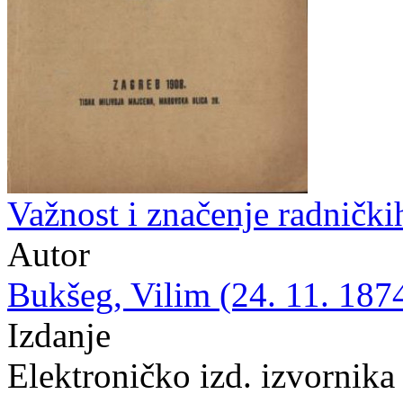
Važnost i značenje radnički
Autor
Bukšeg, Vilim (24. 11. 1874
Izdanje
Elektroničko izd. izvornika