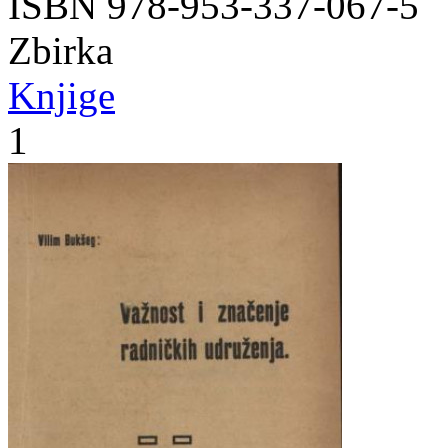
ISBN 978-953-337-067-5
Zbirka
Knjige
1